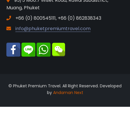
95/5 Moo.7 Wiset Road, Rawai Subdistrict,
Muang, Phuket
+66 (0) 800545111, +66 (0) 862838343
info@phuketpremiumtravel.com
© Phuket Premium Travel. All Right Reserved. Developed
by
Andaman Next